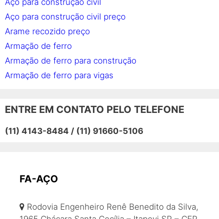
Aço para construção civil
Aço para construção civil preço
Arame recozido preço
Armação de ferro
Armação de ferro para construção
Armação de ferro para vigas
Armação em aço
Barra de aço
ENTRE EM CONTATO PELO TELEFONE
Barra de ferro
(11) 4143-8484 / (11) 91660-5106
Barra de ferro preço
Barras de aço para construção civil
Barras de transferência
Bitola de ferro
FA-AÇO
Coluna de aço
Rodovia Engenheiro Renê Benedito da Silva,
Coluna de ferro