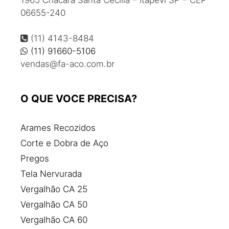
1965 Chácara Santa Cecília – Itapevi SP – CEP
Colunas e vigas de ferro
06655-240
Comprar barra de ferro
Comprar ferro para construção
(11) 4143-8484
Comprar vergalhão
(11) 91660-5106
vendas@fa-aco.com.br
Comprar vigas de ferro
Corte e dobra de aço
Corte e dobra de aço para construção civil
O QUE VOCE PRECISA?
Distribuidora de aço
Distribuidora de aço e ferro
Arames Recozidos
Empresas de aço
Corte e Dobra de Aço
Estribo de ferro para construção
Pregos
Fábrica de aço
Tela Nervurada
Fábrica de ferragens para construção civil
Vergalhão CA 25
Fábrica de ferro e aço
Vergalhão CA 50
Fábrica de pregos de aço
Vergalhão CA 60