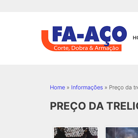
Pular
para
o
conteúdo
H
Home
»
Informações
»
Preço da tr
PREÇO DA TRELI