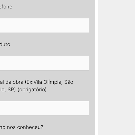
efone
duto
al da obra (Ex:Vila Olímpia, São
lo, SP) (obrigatório)
o nos conheceu?