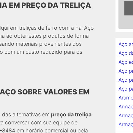
A EM PREÇO DA TRELIÇA
dquirem treliças de ferro com a Fa-Aço
a ao obter estes produtos de forma
 usando materiais provenientes dos
Aço a
o com um custo reduzido para os
Aço d
Aço es
Aço p
Aço pa
Aço pa
-AÇO SOBRE VALORES EM
Arame
Armaç
o das alternativas em
preço da treliça
Armaç
ta conversar com sua equipe de
Armaç
3-8484 em horário comercial ou pela