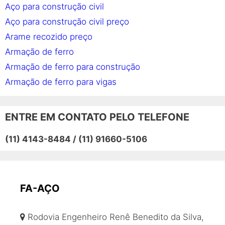
Aço para construção civil
Aço para construção civil preço
Arame recozido preço
Armação de ferro
Armação de ferro para construção
Armação de ferro para vigas
Armação em aço
Barra de aço
ENTRE EM CONTATO PELO TELEFONE
Barra de ferro
(11) 4143-8484 / (11) 91660-5106
Barra de ferro preço
Barras de aço para construção civil
Barras de transferência
Bitola de ferro
FA-AÇO
Coluna de aço
Rodovia Engenheiro Renê Benedito da Silva,
Coluna de ferro