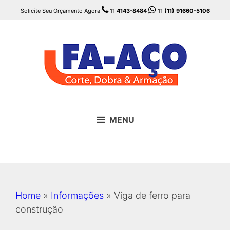
Pular
Solicite Seu Orçamento Agora
11
4143-8484
11
(11) 91660-5106
para
o
conteúdo
MENU
Home
»
Informações
»
Viga de ferro para
construção