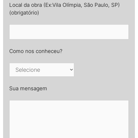
Local da obra (Ex:Vila Olímpia, São Paulo, SP)
(obrigatório)
Como nos conheceu?
Sua mensagem