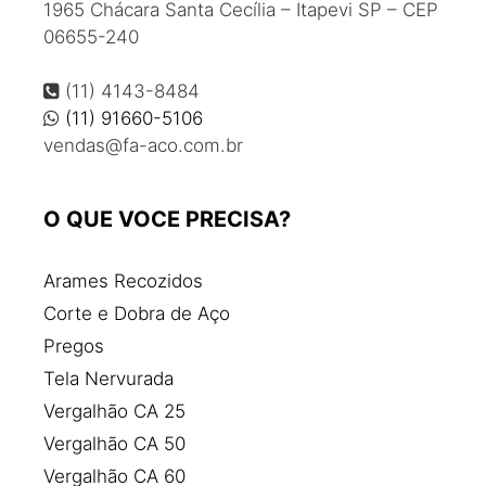
1965 Chácara Santa Cecília – Itapevi SP – CEP
Colunas e vigas de ferro
06655-240
Comprar barra de ferro
Comprar ferro para construção
(11) 4143-8484
Comprar vergalhão
(11) 91660-5106
vendas@fa-aco.com.br
Comprar vigas de ferro
Corte e dobra de aço
Corte e dobra de aço para construção civil
O QUE VOCE PRECISA?
Distribuidora de aço
Distribuidora de aço e ferro
Arames Recozidos
Empresas de aço
Corte e Dobra de Aço
Estribo de ferro para construção
Pregos
Fábrica de aço
Tela Nervurada
Fábrica de ferragens para construção civil
Vergalhão CA 25
Fábrica de ferro e aço
Vergalhão CA 50
Fábrica de pregos de aço
Vergalhão CA 60