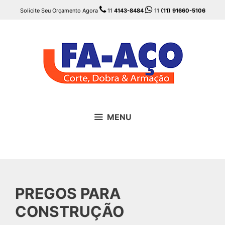
Pular
Solicite Seu Orçamento Agora
11
4143-8484
11
(11) 91660-5106
para
o
conteúdo
MENU
PREGOS PARA
CONSTRUÇÃO