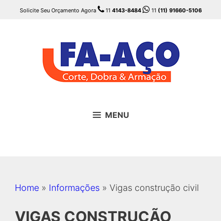
Pular
Solicite Seu Orçamento Agora
11
4143-8484
11
(11) 91660-5106
para
o
conteúdo
MENU
Home
»
Informações
»
Vigas construção civil
VIGAS CONSTRUÇÃO