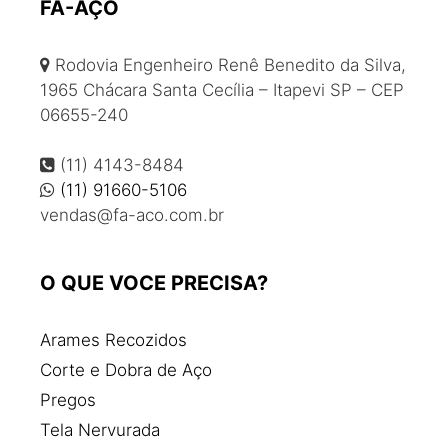
Bitola de ferro
FA-AÇO
Coluna de aço
Rodovia Engenheiro Renê Benedito da Silva,
Coluna de ferro
1965 Chácara Santa Cecília – Itapevi SP – CEP
Colunas e vigas de ferro
06655-240
Comprar barra de ferro
Comprar ferro para construção
(11) 4143-8484
Comprar vergalhão
(11) 91660-5106
vendas@fa-aco.com.br
Comprar vigas de ferro
Corte e dobra de aço
Corte e dobra de aço para construção civil
O QUE VOCE PRECISA?
Distribuidora de aço
Distribuidora de aço e ferro
Arames Recozidos
Empresas de aço
Corte e Dobra de Aço
Estribo de ferro para construção
Pregos
Fábrica de aço
Tela Nervurada