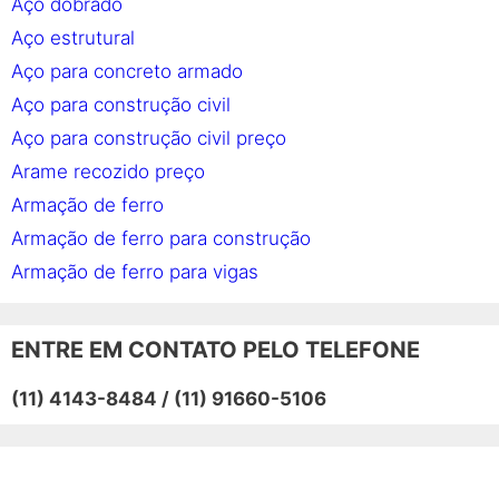
Aço dobrado
Aço estrutural
Aço para concreto armado
Aço para construção civil
Aço para construção civil preço
Arame recozido preço
Armação de ferro
Armação de ferro para construção
Armação de ferro para vigas
Armação em aço
Barra de aço
ENTRE EM CONTATO PELO TELEFONE
Barra de ferro
(11) 4143-8484 / (11) 91660-5106
Barra de ferro preço
Barras de aço para construção civil
Barras de transferência