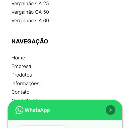
Fábrica de ferragens para construção civil
Vergalhão CA 25
Fábrica de ferro e aço
Vergalhão CA 50
Fábrica de pregos de aço
Vergalhão CA 60
Ferragens para construção civil
Ferro e aço para construção civil
NAVEGAÇÃO
Ferro para construção civil
Ferro para estribo
Home
Ferro para obra
Empresa
Fornecedores de aço
Produtos
Malha de ferro preço
Informações
Malha para concreto
Contato
Malha pop
Mapa do site
Malha pop preço
Malha telcon
REDES SOCIAIS
Onde comprar ferro para construção