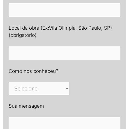
Local da obra (Ex:Vila Olímpia, São Paulo, SP)
(obrigatório)
Como nos conheceu?
Sua mensagem