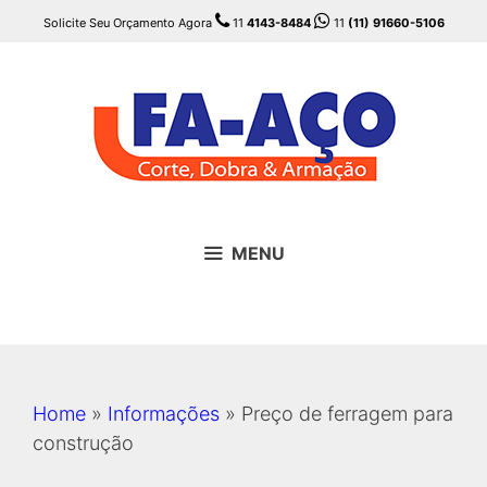
Pular
Solicite Seu Orçamento Agora
11
4143-8484
11
(11) 91660-5106
para
o
conteúdo
MENU
Home
»
Informações
»
Preço de ferragem para
construção