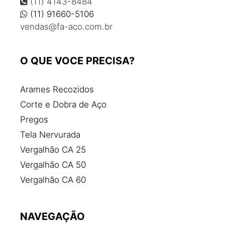
(11) 4143-8484
Comprar vergalhão
(11) 91660-5106
vendas@fa-aco.com.br
Comprar vigas de ferro
Corte e dobra de aço
Corte e dobra de aço para construção civil
O QUE VOCE PRECISA?
Distribuidora de aço
Distribuidora de aço e ferro
Arames Recozidos
Empresas de aço
Corte e Dobra de Aço
Estribo de ferro para construção
Pregos
Fábrica de aço
Tela Nervurada
Fábrica de ferragens para construção civil
Vergalhão CA 25
Fábrica de ferro e aço
Vergalhão CA 50
Fábrica de pregos de aço
Vergalhão CA 60
Ferragens para construção civil
Ferro e aço para construção civil
NAVEGAÇÃO
Ferro para construção civil