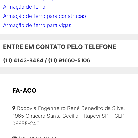
Armação de ferro
Armação de ferro para construção
Armação de ferro para vigas
Armação em aço
Barra de aço
ENTRE EM CONTATO PELO TELEFONE
Barra de ferro
(11) 4143-8484 / (11) 91660-5106
Barra de ferro preço
Barras de aço para construção civil
Barras de transferência
Bitola de ferro
FA-AÇO
Coluna de aço
Rodovia Engenheiro Renê Benedito da Silva,
Coluna de ferro
1965 Chácara Santa Cecília – Itapevi SP – CEP
Colunas e vigas de ferro
06655-240
Comprar barra de ferro
Comprar ferro para construção