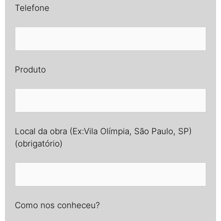
Telefone
Produto
Local da obra (Ex:Vila Olímpia, São Paulo, SP)
(obrigatório)
Como nos conheceu?