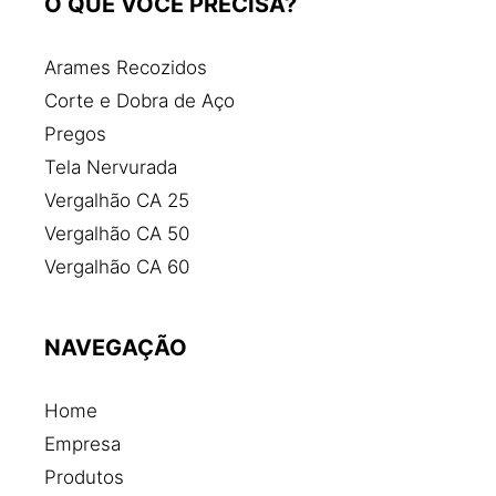
O QUE VOCE PRECISA?
Distribuidora de aço
Distribuidora de aço e ferro
Arames Recozidos
Empresas de aço
Corte e Dobra de Aço
Estribo de ferro para construção
Pregos
Fábrica de aço
Tela Nervurada
Fábrica de ferragens para construção civil
Vergalhão CA 25
Fábrica de ferro e aço
Vergalhão CA 50
Fábrica de pregos de aço
Vergalhão CA 60
Ferragens para construção civil
Ferro e aço para construção civil
NAVEGAÇÃO
Ferro para construção civil
Ferro para estribo
Home
Ferro para obra
Empresa
Fornecedores de aço
Produtos
Malha de ferro preço