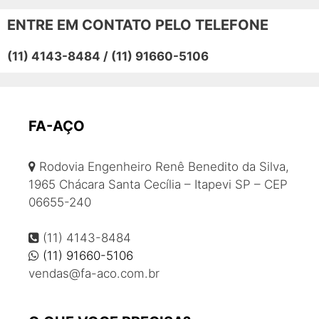
Barra de aço
ENTRE EM CONTATO PELO TELEFONE
Barra de ferro
(11) 4143-8484 / (11) 91660-5106
Barra de ferro preço
Barras de aço para construção civil
Barras de transferência
Bitola de ferro
FA-AÇO
Coluna de aço
Rodovia Engenheiro Renê Benedito da Silva,
Coluna de ferro
1965 Chácara Santa Cecília – Itapevi SP – CEP
Colunas e vigas de ferro
06655-240
Comprar barra de ferro
Comprar ferro para construção
(11) 4143-8484
Comprar vergalhão
(11) 91660-5106
vendas@fa-aco.com.br
Comprar vigas de ferro
Corte e dobra de aço
Corte e dobra de aço para construção civil