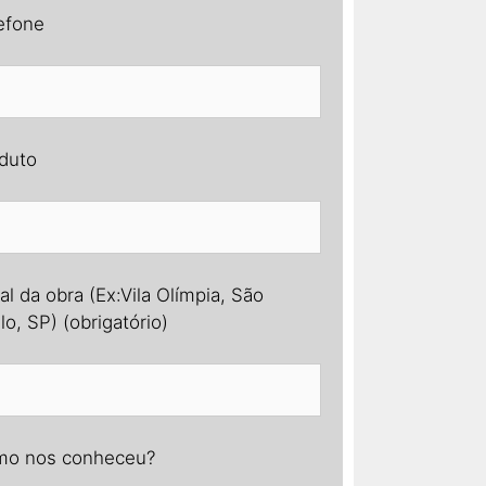
efone
duto
al da obra (Ex:Vila Olímpia, São
lo, SP) (obrigatório)
o nos conheceu?