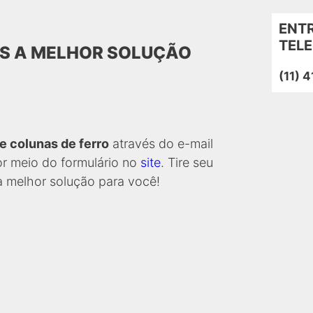
Armaç
Barra
ENT
Barra 
TEL
OS A MELHOR SOLUÇÃO
Barra 
(11) 
Barras
Barras
Bitola
e colunas de ferro
através do e-mail
Colun
r meio do formulário no
site
. Tire seu
Colun
a melhor solução para você!
Coluna
Compr
Compr
Compr
Compr
Corte