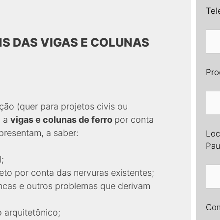
Tel
S DAS VIGAS E COLUNAS
Pro
ão (quer para projetos civis ou
o a
vigas e colunas de ferro
por conta
presentam, a saber:
Loc
Pau
;
eto por conta das nervuras existentes;
rincas e outros problemas que derivam
Com
 arquitetônico;