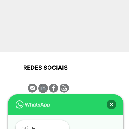
 de ferro preço
 para concreto
 pop
 pop preço
 telcon
comprar ferro para construção
da barra de ferro
 da malha de ferro
REDES SOCIAIS
da treliça de ferro
de barra de ferro
de coluna de ferro
 de ferragem para construção
 de malha de ferro
de tela soldada
de treliça de ferro
Olá 👋