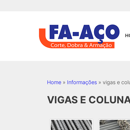
Pular
para
o
conteúdo
H
Home
»
Informações
»
vigas e col
VIGAS E COLUNA