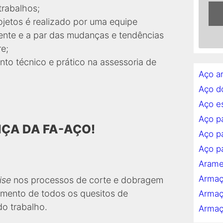
trabalhos;
etos é realizado por uma equipe
riente e a par das mudanças e tendências
e;
to técnico e prático na assessoria de
Aço a
Aço d
Aço es
Aço p
ÇA DA FA-AÇO!
Aço pa
Aço pa
Arame
Armaç
ise
nos processos de corte e dobragem
mento de todos os quesitos de
Armaç
do trabalho.
Armaç