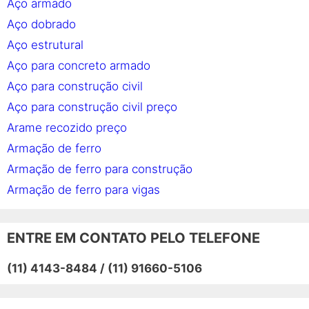
Aço armado
Aço dobrado
Aço estrutural
Aço para concreto armado
Aço para construção civil
Aço para construção civil preço
Arame recozido preço
Armação de ferro
Armação de ferro para construção
Armação de ferro para vigas
Armação em aço
Barra de aço
ENTRE EM CONTATO PELO TELEFONE
Barra de ferro
(11) 4143-8484 / (11) 91660-5106
Barra de ferro preço
Barras de aço para construção civil