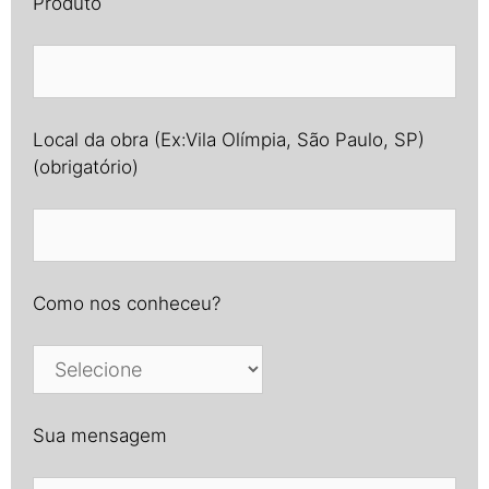
Produto
Local da obra (Ex:Vila Olímpia, São Paulo, SP)
(obrigatório)
Como nos conheceu?
Sua mensagem