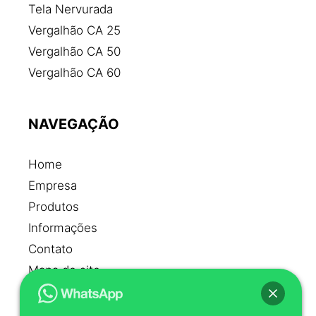
Fábrica de aço
Tela Nervurada
Fábrica de ferragens para construção civil
Vergalhão CA 25
Fábrica de ferro e aço
Vergalhão CA 50
Fábrica de pregos de aço
Vergalhão CA 60
Ferragens para construção civil
Ferro e aço para construção civil
NAVEGAÇÃO
Ferro para construção civil
Ferro para estribo
Home
Ferro para obra
Empresa
Fornecedores de aço
Produtos
Malha de ferro preço
Informações
Malha para concreto
Contato
Malha pop
Mapa do site
Malha pop preço
Malha telcon