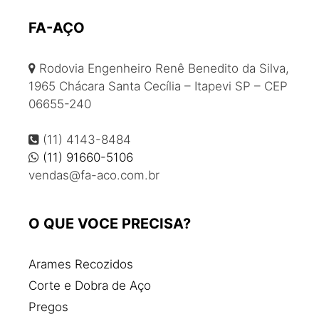
Barras de transferência
Bitola de ferro
FA-AÇO
Coluna de aço
Rodovia Engenheiro Renê Benedito da Silva,
Coluna de ferro
1965 Chácara Santa Cecília – Itapevi SP – CEP
Colunas e vigas de ferro
06655-240
Comprar barra de ferro
Comprar ferro para construção
(11) 4143-8484
Comprar vergalhão
(11) 91660-5106
vendas@fa-aco.com.br
Comprar vigas de ferro
Corte e dobra de aço
Corte e dobra de aço para construção civil
O QUE VOCE PRECISA?
Distribuidora de aço
Distribuidora de aço e ferro
Arames Recozidos
Empresas de aço
Corte e Dobra de Aço
Estribo de ferro para construção
Pregos