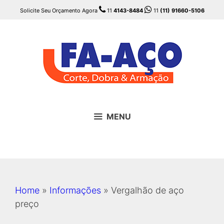
Pular
Solicite Seu Orçamento Agora
11
4143-8484
11
(11) 91660-5106
para
o
conteúdo
MENU
Home
»
Informações
»
Vergalhão de aço
preço