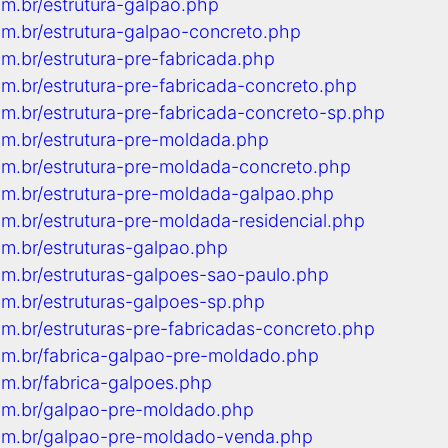
m.br/estrutura-galpao.php
m.br/estrutura-galpao-concreto.php
.br/estrutura-pre-fabricada.php
.br/estrutura-pre-fabricada-concreto.php
m.br/estrutura-pre-fabricada-concreto-sp.php
m.br/estrutura-pre-moldada.php
m.br/estrutura-pre-moldada-concreto.php
m.br/estrutura-pre-moldada-galpao.php
.br/estrutura-pre-moldada-residencial.php
m.br/estruturas-galpao.php
m.br/estruturas-galpoes-sao-paulo.php
m.br/estruturas-galpoes-sp.php
.br/estruturas-pre-fabricadas-concreto.php
m.br/fabrica-galpao-pre-moldado.php
m.br/fabrica-galpoes.php
om.br/galpao-pre-moldado.php
om.br/galpao-pre-moldado-venda.php