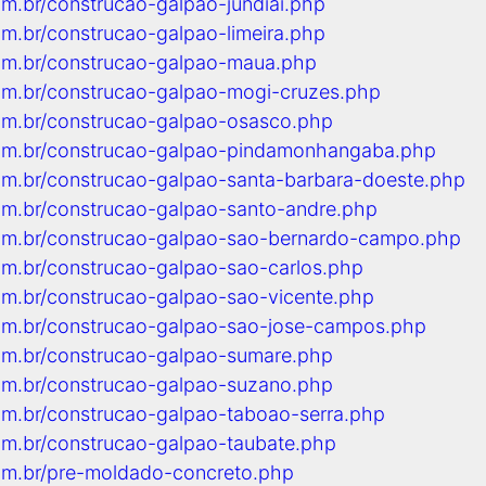
m.br/construcao-galpao-jundiai.php
m.br/construcao-galpao-limeira.php
om.br/construcao-galpao-maua.php
om.br/construcao-galpao-mogi-cruzes.php
om.br/construcao-galpao-osasco.php
om.br/construcao-galpao-pindamonhangaba.php
m.br/construcao-galpao-santa-barbara-doeste.php
m.br/construcao-galpao-santo-andre.php
om.br/construcao-galpao-sao-bernardo-campo.php
m.br/construcao-galpao-sao-carlos.php
m.br/construcao-galpao-sao-vicente.php
om.br/construcao-galpao-sao-jose-campos.php
om.br/construcao-galpao-sumare.php
om.br/construcao-galpao-suzano.php
m.br/construcao-galpao-taboao-serra.php
m.br/construcao-galpao-taubate.php
om.br/pre-moldado-concreto.php