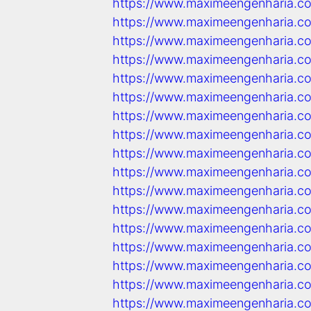
https://www.maximeengenharia.co
https://www.maximeengenharia.co
https://www.maximeengenharia.com
https://www.maximeengenharia.com
https://www.maximeengenharia.co
https://www.maximeengenharia.co
https://www.maximeengenharia.co
https://www.maximeengenharia.co
https://www.maximeengenharia.com
https://www.maximeengenharia.co
https://www.maximeengenharia.co
https://www.maximeengenharia.co
https://www.maximeengenharia.com
https://www.maximeengenharia.co
https://www.maximeengenharia.co
https://www.maximeengenharia.c
https://www.maximeengenharia.c