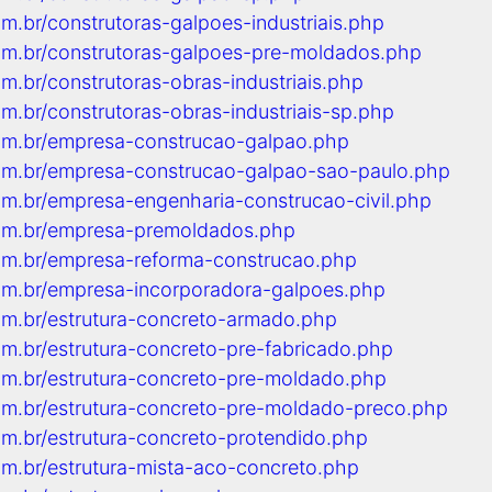
.br/construtoras-galpoes-industriais.php
m.br/construtoras-galpoes-pre-moldados.php
.br/construtoras-obras-industriais.php
.br/construtoras-obras-industriais-sp.php
om.br/empresa-construcao-galpao.php
om.br/empresa-construcao-galpao-sao-paulo.php
m.br/empresa-engenharia-construcao-civil.php
om.br/empresa-premoldados.php
om.br/empresa-reforma-construcao.php
om.br/empresa-incorporadora-galpoes.php
m.br/estrutura-concreto-armado.php
m.br/estrutura-concreto-pre-fabricado.php
m.br/estrutura-concreto-pre-moldado.php
m.br/estrutura-concreto-pre-moldado-preco.php
m.br/estrutura-concreto-protendido.php
m.br/estrutura-mista-aco-concreto.php